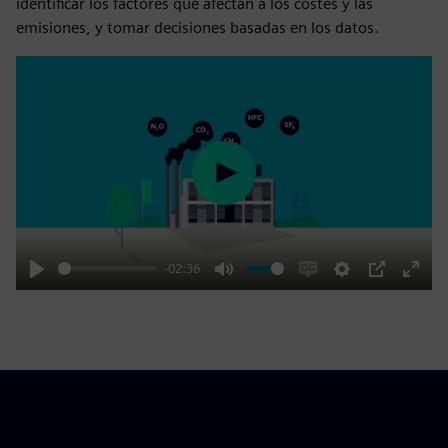
identificar los factores que afectan a los costes y las
emisiones, y tomar decisiones basadas en los datos.
Play
-02:36
Play
Mute
Enable
Settings
PIP
Enter
captions
fulls