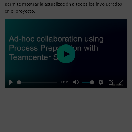
permite mostrar la actualización a todos los involucrados
en el proyecto.
Play
03:45
Play
Mute
Settings
PIP
Enter
fulls