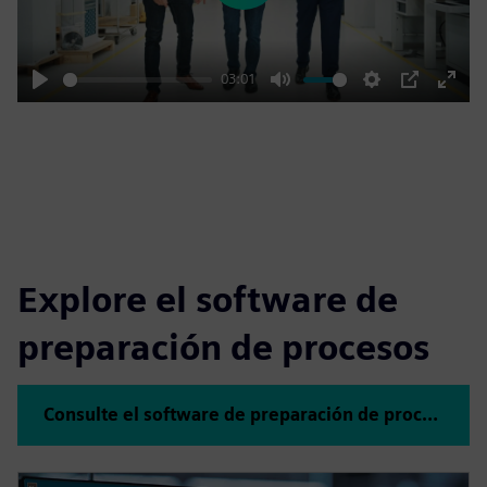
03:01
Play
Mute
Settings
PIP
Enter
fulls
Explore el software de
preparación de procesos
Consulte el software de preparación de procesos