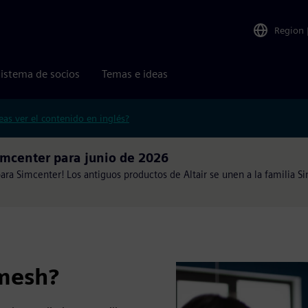
Region
istema de socios
Temas e ideas
eas ver el contenido en inglés?
mcenter para junio de 2026
ra Simcenter! Los antiguos productos de Altair se unen a la familia S
mesh?