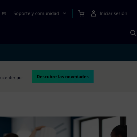
Soporte y comunidad
Iniciar sesión
|
ES
B
c
I
S
Descubre las novedades
imcenter por