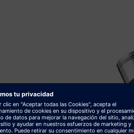
lado y
mulación al incluir el
ectado al solucionador. Los
 entradas específicas para el
unca de la plataforma.