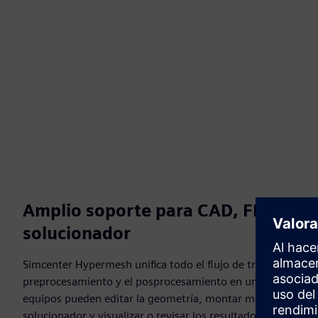
Amplio soporte para CAD, FEA, mal
solucionador
Simcenter Hypermesh unifica todo el flujo de trabajo de la si
preprocesamiento y el posprocesamiento en un entorno con
equipos pueden editar la geometría, montar modelos, definir
solucionador y visualizar o revisar los resultados sin salir n