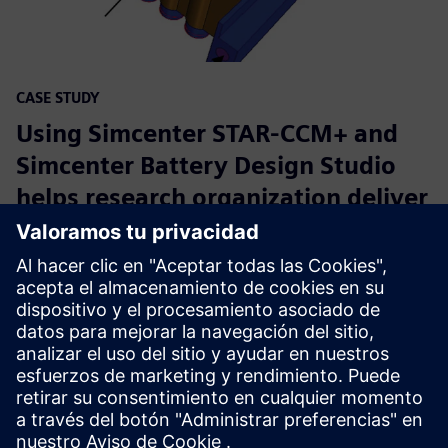
CASE STUDY
Using Simcenter STAR-CCM+ and
Simcenter Battery Design Studio
helps research organization deliver
safer, more efficient lithium-ion
battery packs
Empresa:
Samsung R&D Institute
Industria:
Automoción y transporte
Ubicación:
Bangalore , India
Siemens Software:
Simcenter 3D Solutions, Simcenter
Battery Design Studio, Simcenter STAR-CCM+