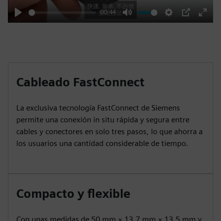
00:44
Play
Mute
Settings
PIP
Enter
fulls
Cableado FastConnect
La exclusiva tecnología FastConnect de Siemens
permite una conexión in situ rápida y segura entre
cables y conectores en solo tres pasos, lo que ahorra a
los usuarios una cantidad considerable de tiempo.
Compacto y flexible
Con unas medidas de 50 mm × 13,7 mm × 13,5 mm y