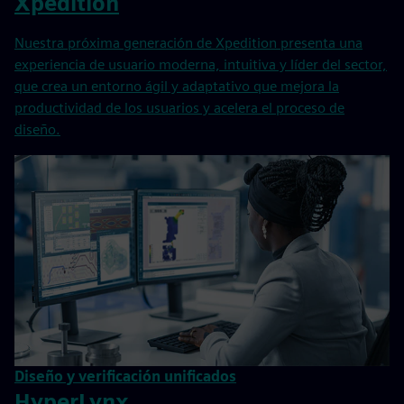
Xpedition
Nuestra próxima generación de Xpedition presenta una
experiencia de usuario moderna, intuitiva y líder del sector,
que crea un entorno ágil y adaptativo que mejora la
productividad de los usuarios y acelera el proceso de
diseño.
Diseño y verificación unificados
HyperLynx