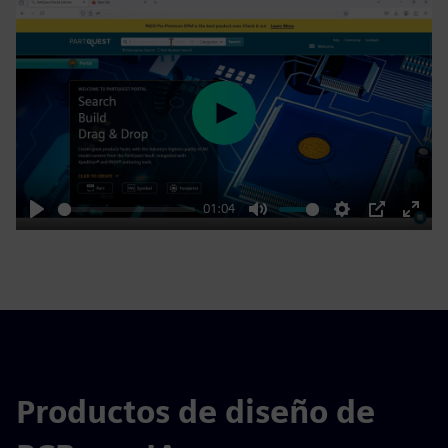
Play
01:04
Play
Mute
Settings
PIP
Enter
fulls
Productos de diseño de