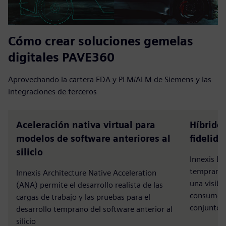
Cómo crear soluciones gemelas
digitales PAVE360
Aprovechando la cartera EDA y PLM/ALM de Siemens y las
integraciones de terceros
Aceleración nativa virtual para
Híbrido
modelos de software anteriores al
fidelida
silicio
Innexis De
temprana 
Innexis Architecture Native Acceleration
una visibi
(ANA) permite el desarrollo realista de las
consumo de
cargas de trabajo y las pruebas para el
conjunto 
desarrollo temprano del software anterior al
silicio