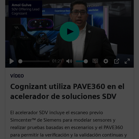
o
r
n
e
s
e
n
P
l
a
y
01:21
P
M
E
S
P
E
VÍDEO
l
u
n
e
I
n
Cognizant utiliza PAVE360 en el
a
t
a
t
P
t
y
e
b
t
e
acelerador de soluciones SDV
l
i
r
e
n
f
El acelerador SDV incluye el escaneo previo
c
g
u
Simcenter™ de Siemens para modelar sensores y
a
s
l
realizar pruebas basadas en escenarios y el PAVE360
para permitir la verificación y la validación continuas y
p
l