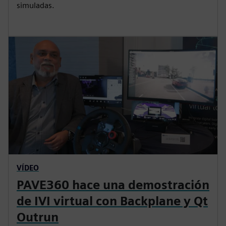
simuladas.
t
s
i
c
o
r
n
e
s
e
n
VÍDEO
PAVE360 hace una demostración
de IVI virtual con Backplane y Qt
Outrun