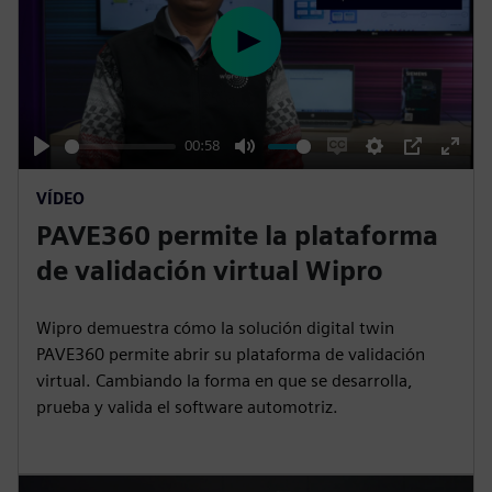
P
l
a
y
00:58
P
M
E
S
P
E
VÍDEO
l
u
n
e
I
n
PAVE360 permite la plataforma
a
t
a
t
P
t
y
e
b
t
e
de validación virtual Wipro
l
i
r
e
n
f
Wipro demuestra cómo la solución digital twin
c
g
u
PAVE360 permite abrir su plataforma de validación
a
s
l
virtual. Cambiando la forma en que se desarrolla,
prueba y valida el software automotriz.
p
l
t
s
i
c