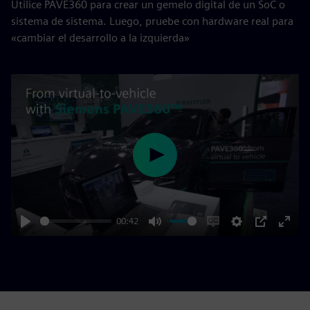
Utilice PAVE360 para crear un gemelo digital de un SoC o
sistema de sistema. Luego, pruebe con hardware real para
«cambiar el desarrollo a la izquierda»
Play
00:42
Play
Mute
Enable
Settings
PIP
Enter
captions
fulls