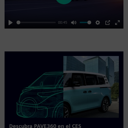
00:45
Play
Mute
Settings
PIP
Enter
fulls
Descubra PAVE360 en el CES