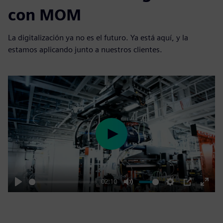
con MOM
La digitalización ya no es el futuro. Ya está aquí, y la
estamos aplicando junto a nuestros clientes.
Play
02:10
Play
Mute
Settings
PIP
Enter
fulls