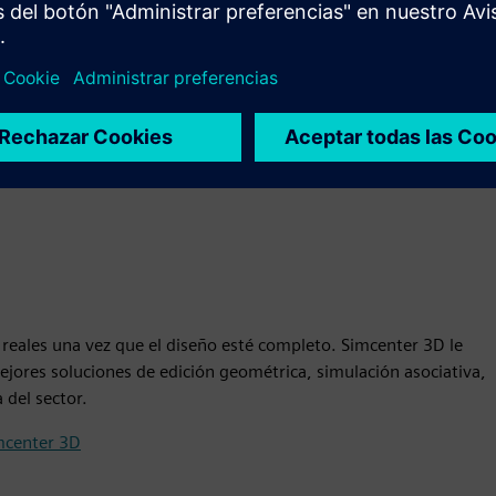
luidos de nuestro producto Star-CCM+ al aplicar esa tecnología a
que puede optimizar la geometría de las piezas para un flujo de
temas de fluidos para normalizar el flujo entre varias salidas y
nera más eficiente.
 en Star-CCM+
reales una vez que el diseño esté completo. Simcenter 3D le
ejores soluciones de edición geométrica, simulación asociativa,
 del sector.
imcenter 3D