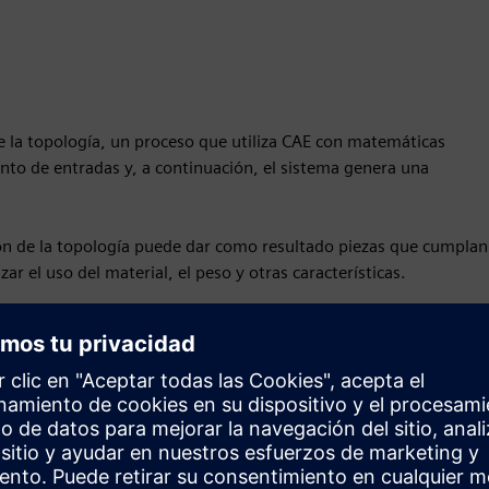
e la topología, un proceso que utiliza CAE con matemáticas
unto de entradas y, a continuación, el sistema genera una
ión de la topología puede dar como resultado piezas que cumplan
ar el uso del material, el peso y otras características.