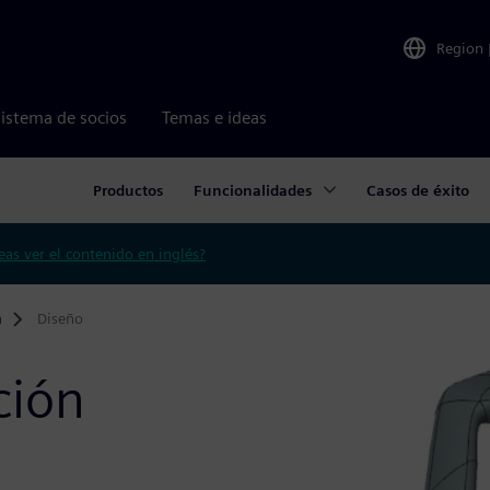
Region
istema de socios
Temas e ideas
Productos
Funcionalidades
Casos de éxito
eas ver el contenido en inglés?
a
Diseño
ción