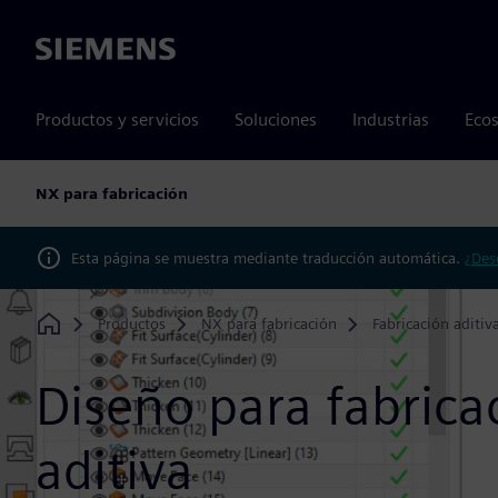
Siemens
Productos y servicios
Soluciones
Industrias
Ecos
NX para fabricación
Esta página se muestra mediante traducción automática.
¿Des
Productos
NX para fabricación
Fabricación aditiv
Home
Diseño para fabrica
aditiva