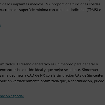
ón de los implantes médicos. NX proporciona funciones sólidas
structuras de superficie mínima con triple periodicidad (TPMS) e
s
timizados. El diseño generativo es un método para generar y
ncontrar la solución ideal y que mejor se adapte. Simcenter
izar la geometría CAD de NX con la simulación CAE de Simcenter
a solución verdaderamente optimizada que, a continuación, puede
ración espacial