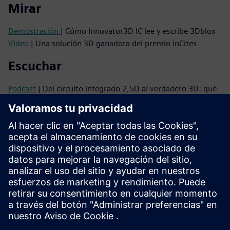
Mirar
Demostración
| Cómo Innovator3D IC lee y escribe 3Dblox
Vídeo
| Una solución 3D ganadora del premio InCites
Escuchar
Podcast
| Del circuito integrado 2,5D al verdadero 3D: qué
impulsa la próxima ola de integración
Podcast
| Por qué los circuitos integrados 3D necesitan un
cambio de mentalidad y cómo hacerlo realidad
Leer
Folleto
| Innovator3D IC: conjunto de soluciones
Serie de libros electrónicos
| Su guía para una integración
heterogénea exitosa