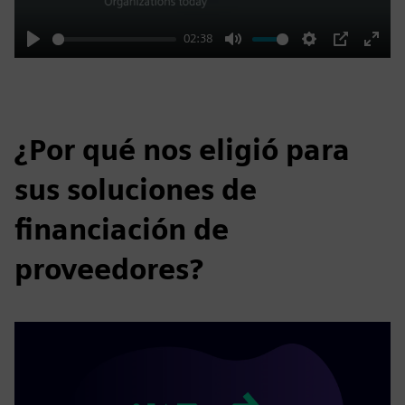
02:38
Play
Mute
Settings
PIP
Enter
fulls
¿Por qué nos eligió para
sus soluciones de
financiación de
proveedores?