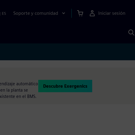
Soporte y comunidad
Iniciar sesión
|
ES
B
c
I
S
rendizaje automático
Descubre Exergenics
en la planta se
xistente en el BMS.