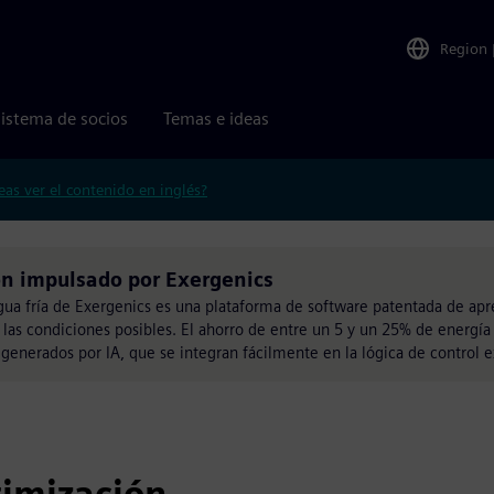
Region
istema de socios
Temas e ideas
eas ver el contenido en inglés?
on impulsado por Exergenics
gua fría de Exergenics es una plataforma de software patentada de ap
las condiciones posibles. El ahorro de entre un 5 y un 25% de energía 
generados por IA, que se integran fácilmente en la lógica de control e
timización