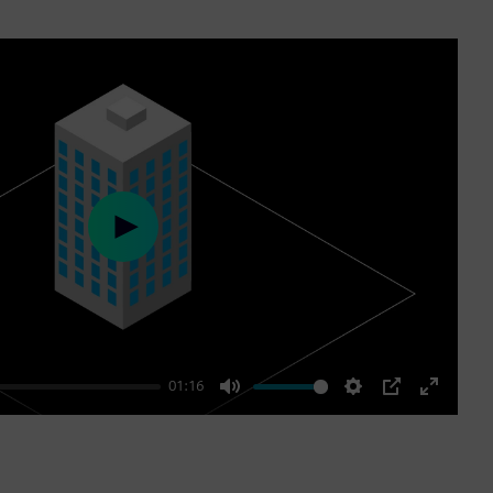
Play
01:16
Mute
Settings
PIP
Enter
fullscre