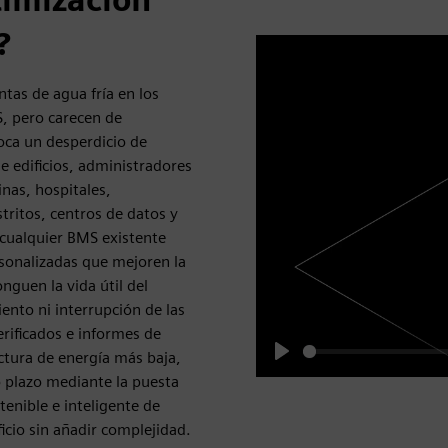
?
ntas de agua fría en los
S, pero carecen de
voca un desperdicio de
de edificios, administradores
inas, hospitales,
tritos, centros de datos y
 cualquier BMS existente
sonalizadas que mejoren la
nguen la vida útil del
nto ni interrupción de las
erificados e informes de
actura de energía más baja,
Play
o plazo mediante la puesta
tenible e inteligente de
icio sin añadir complejidad.