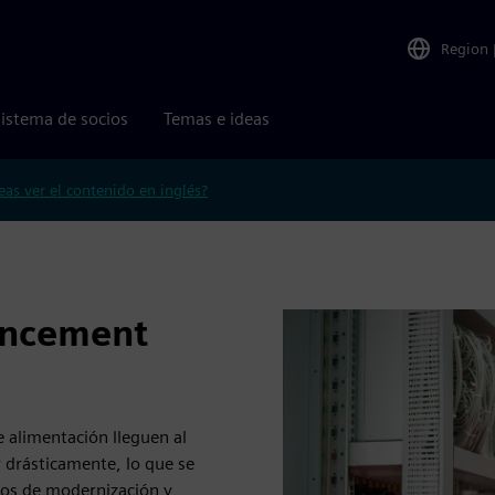
Region
istema de socios
Temas e ideas
eas ver el contenido en inglés?
hancement
 alimentación lleguen al
r drásticamente, lo que se
ios de modernización y