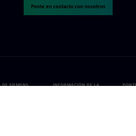
Ponte en contacto con nosotros
 DE SIEMENS
INFORMACIÓN DE LA
PONT
EMPRESA
de nosotros
Conta
Empresa
go
Oficin
Relaciones con inversores
 y prensa
Estrategia