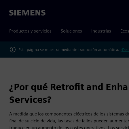
Siemens
Productos y servicios
Soluciones
Industrias
Ecos
Esta página se muestra mediante traducción automática.
¿Des
¿Por qué Retrofit and En
Services?
A medida que los componentes eléctricos de los sistemas de
final de su ciclo de vida, las tasas de fallos pueden aumenta
traduce en un aumento de los costes operativos. Los servic