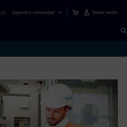
Soporte y comunidad
Iniciar sesión
|
ES
B
c
I
S