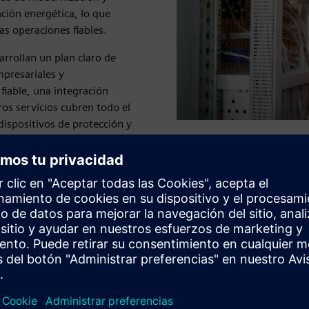
ción energética, lo que
as operaciones fiables.
arrollan un plan claro de
presariales y
fiable, una integración
os servicios cubren todo el
dispositivos de protección y
as
Mejora de las funciones del