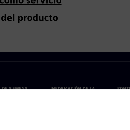
como servicio
 del producto
 DE SIEMENS
INFORMACIÓN DE LA
PONT
EMPRESA
de nosotros
Conta
Empresa
go
Oficin
Relaciones con inversores
 y prensa
Estrategia