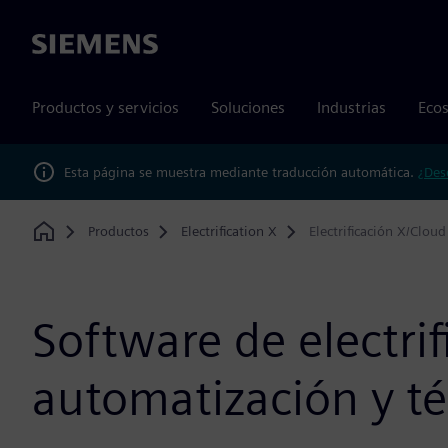
Siemens
Productos y servicios
Soluciones
Industrias
Ecos
Esta página se muestra mediante traducción automática.
¿Des
Productos
Electrification X
Electrificación X/Clou
Home
Software de electrif
automatización y t