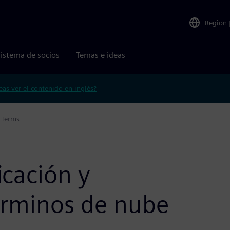
Region
istema de socios
Temas e ideas
eas ver el contenido en inglés?
d Terms
icación y
érminos de nube