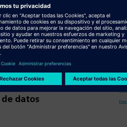
har
Con
com
serv
Tér
rification X
Elec
Elec
 de datos
Elec