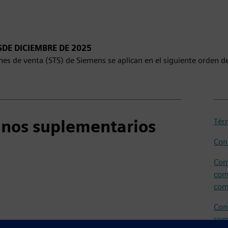
SDE DICIEMBRE DE 2025
nes de venta (STS) de Siemens se aplican en el siguiente orden de
nos suplementarios
Tér
Cond
Con
com
com
Con
com