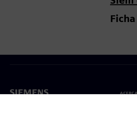
Siem 
Ficha
ACERCA
Acerca 
Lideraz
Noticias