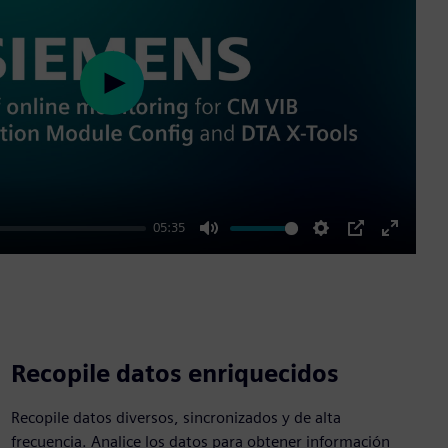
Play
05:35
Mute
Settings
PIP
Enter
fullscre
Recopile datos enriquecidos
Recopile datos diversos, sincronizados y de alta
frecuencia. Analice los datos para obtener información