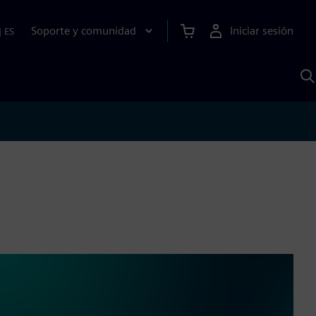
Soporte y comunidad
Iniciar sesión
|
ES
B
c
I
S