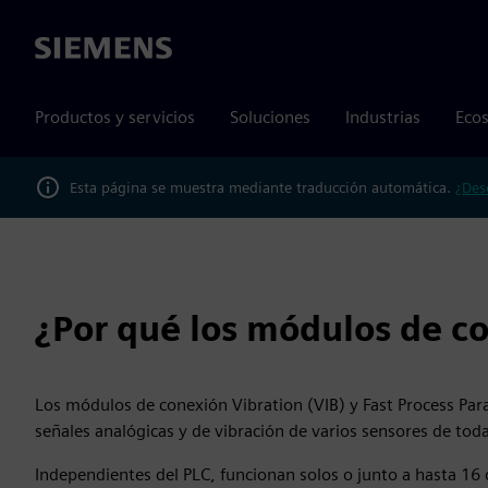
Siemens
Productos y servicios
Soluciones
Industrias
Ecos
Esta página se muestra mediante traducción automática.
¿Des
¿Por qué los módulos de c
Los módulos de conexión Vibration (VIB) y Fast Process Par
señales analógicas y de vibración de varios sensores de tod
Independientes del PLC, funcionan solos o junto a hasta 16 