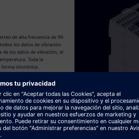
streo de alta frecuencia de 96
todos los datos de vibración
 de los datos de vibración, el
temperatura. Toda la
 forma sincrónica.