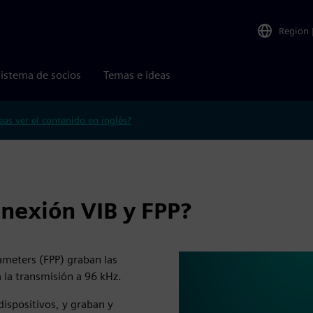
Region
istema de socios
Temas e ideas
eas ver el contenido en inglés?
onexión VIB y FPP?
ameters (FPP) graban las
a la transmisión a 96 kHz.
dispositivos, y graban y