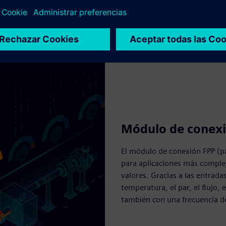
Módulo de conexi
El módulo de conexión FPP (p
para aplicaciones más comple
valores. Gracias a las entrada
temperatura, el par, el flujo, e
también con una frecuencia d