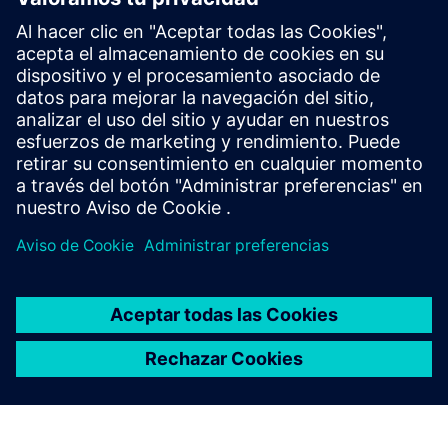
CASE STUDY
Heavyweight manufacturer drives
digitalization
Empresa:
JCB
Industria:
Maquinaria pesada