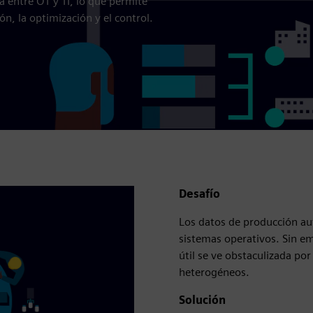
a entre OT y TI, lo que permite
ón, la optimización y el control.
Desafío
Los datos de producción au
sistemas operativos. Sin em
útil se ve obstaculizada por
heterogéneos.
Solución