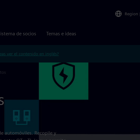
Region
istema de socios
Temas e ideas
eas ver el contenido en inglés?
tos
s
de automóviles. Recopile y