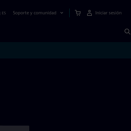
Soporte y comunidad
Iniciar sesión
|
ES
B
c
I
S