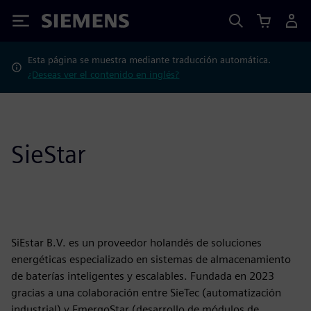
Siemens
Esta página se muestra mediante traducción automática.
¿Deseas ver el contenido en inglés?
SieStar
SiEstar B.V. es un proveedor holandés de soluciones
energéticas especializado en sistemas de almacenamiento
de baterías inteligentes y escalables. Fundada en 2023
gracias a una colaboración entre SieTec (automatización
industrial) y EmergoStar (desarrollo de módulos de