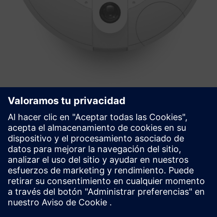
PointGrab's CogniPoint® Sensor + 3
Year License & Warranty
PointGrab está a la vanguardia de la transformación del
sector inmobiliario comercial con su innovador sistema de
datos IoT Sensors basado en la IA.
Más información