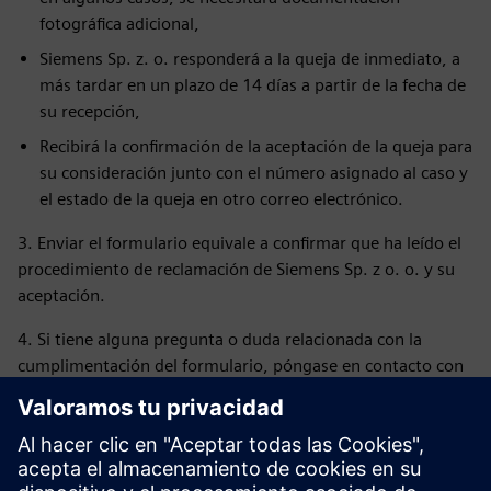
fotográfica adicional,
Siemens Sp. z. o. responderá a la queja de inmediato, a
más tardar en un plazo de 14 días a partir de la fecha de
su recepción,
Recibirá la confirmación de la aceptación de la queja para
su consideración junto con el número asignado al caso y
el estado de la queja en otro correo electrónico.
3. Enviar el formulario equivale a confirmar que ha leído el
procedimiento de reclamación de Siemens Sp. z o. o. y su
aceptación.
4. Si tiene alguna pregunta o duda relacionada con la
cumplimentación del formulario, póngase en contacto con
nosotros en: di-pl-ordermanagement.pl@siemens.com o
con el empleado correspondiente del Departamento de
Logística.
5. En caso de una reclamación de calidad