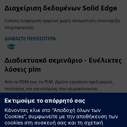
Διαχείριση δεδομένων Solid Edge
Εύκολη διαχείριση αρχείων χωρίς απαραίτητη υποστήριξη
πληροφορικής.
ΔΙΑΒΑΣΤΕ ΠΕΡΙΣΣΟΤΕΡΑ
Διαδικτυακό σεμινάριο - Ευέλικτες
λύσεις plm
Από το PDM έως το PLM, βρείτε εργαλεία σχεδιασμού,
ποιότητας και καινοτομίας που κλιμακώνονται.
Παρακολουθήστε τώρα
Διαβάστε