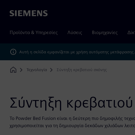
Siemens
Προϊόντα & Υπηρεσίες
Λύσεις
Βιομηχανίες
Δίκ
Αυτή η σελίδα εμφανίζεται με χρήση αυτόματης μετάφρασης
Τεχνολογία
Σύντηξη κρεβατιού σκόνης
Home
Σύντηξη κρεβατιού
Το Powder Bed Fusion είναι η δεύτερη πιο δημοφιλής τεχ
χρησιμοποιείται για τη δημιουργία δεκάδων χιλιάδων λει