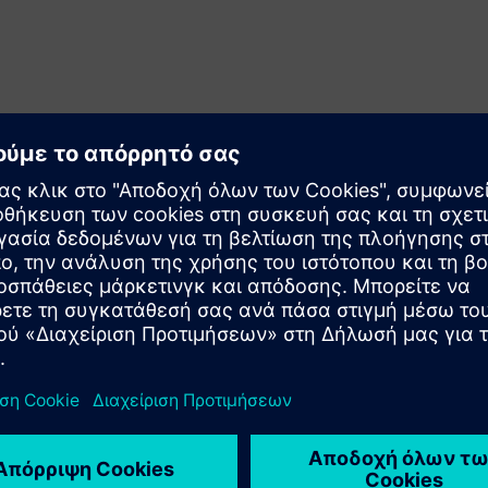
νται κυρίως από την πηγή θερμικής ενέργειας (π.χ. παλμός
ης) και το επίπεδο θερμότητας που εφαρμόζεται (δηλαδή
 αξίζει να σημειωθεί ότι η σύντηξη κρεβατιού σκόνης
ετικού υλικού δεν χρησιμοποιεί θερμική ενέργεια