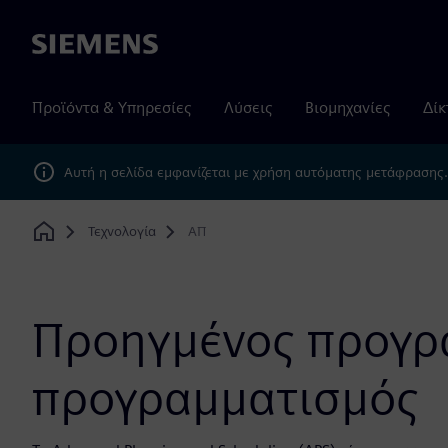
Siemens
Προϊόντα & Υπηρεσίες
Λύσεις
Βιομηχανίες
Δίκ
Αυτή η σελίδα εμφανίζεται με χρήση αυτόματης μετάφρασης
Τεχνολογία
ΑΠ
Home
Προηγμένος προγρ
προγραμματισμός