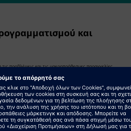
προγραμματισμού και
 τις προβλέψεις και τις μακροπρόθεσμες παραγγελίες,
α και επηρεάζει τη γενική κατεύθυνση των εργασιών
 προγραμματισμός υποστηρίζει αποφάσεις σχετικά με την
ν πόρων και των εργοστασίων. Βοηθά τους κατασκευαστές
φτιάξουν και ακριβώς ποιοι πόροι απαιτούνται. Ο
ουργία πεπερασμένης ή άπειρης χωρητικότητας και οι
ες, εβδομάδες, μήνες ή συνδυασμός και των τριών.
 υπόψη τη διαθεσιμότητα πόρων και πρόσθετους
η ενός ακριβούς μοντέλου του περιβάλλοντος κατασκευής. Ο