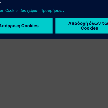
ς χρησιμοποιώντας έξυπνους ενσωματωμένους κανόνες. Το
ν για υπερωρίες, ιεράρχηση παραγγελιών, διαχωρισμό
 και επεξεργασία παραγγελιών.
 πολλές πτυχές ενός περιβάλλοντος παραγωγής, όπως: