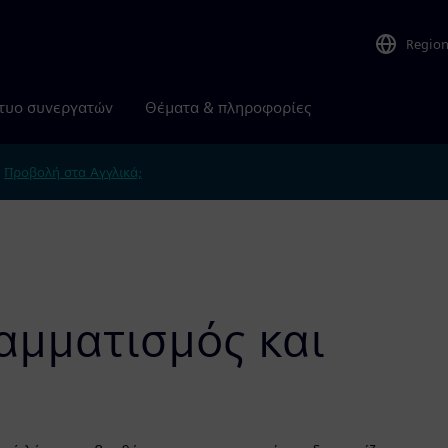
Regio
τυο συνεργατών
Θέματα & πληροφορίες
.
Προβολή στα Αγγλικά;
αμματισμός και