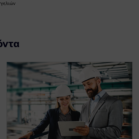
γγελιών
όντα