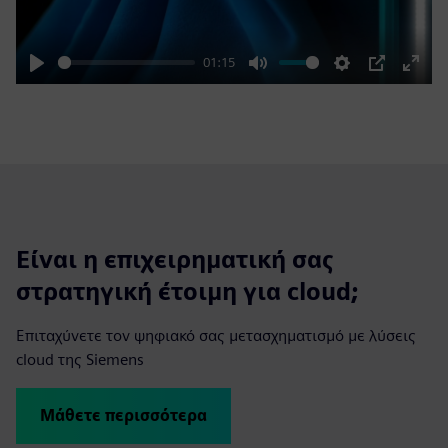
01:15
Play
Mute
Settings
PIP
Enter
fulls
Είναι η επιχειρηματική σας
στρατηγική έτοιμη για cloud;
Επιταχύνετε τον ψηφιακό σας μετασχηματισμό με λύσεις
cloud της Siemens
Μάθετε περισσότερα