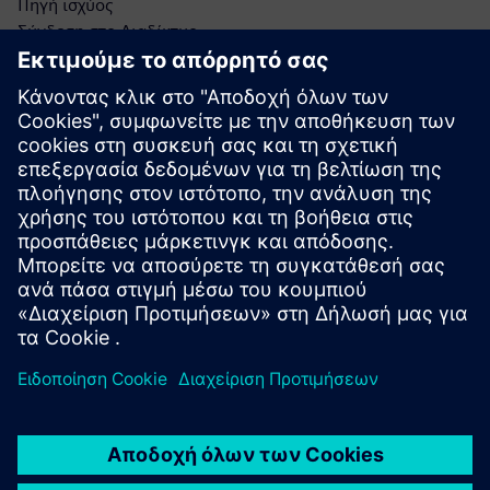
Πηγή ισχύος
Σύνδεση στο Διαδίκτυο
Συμβατό λειτουργικό σύστημα
Βιομετρική βάση δεδομένων
Ασφαλής αποθήκευση δεδομένων
API ενσωμάτωσης
Πρόσβαση διαχειριστή
Ενημερώσεις λογισμικού
Υποδομή δικτύου
Πρωτόκολλα ασφαλείας
Βάση δεδομένων χρηστών
Πρωτόκολλα ελέγχου ταυτότητας