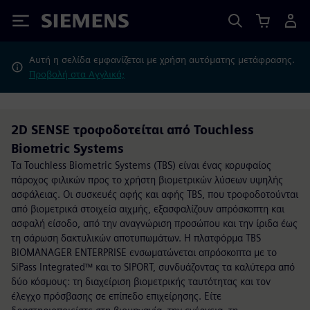
Siemens
Αυτή η σελίδα εμφανίζεται με χρήση αυτόματης μετάφρασης.
Προβολή στα Αγγλικά;
2D SENSE τροφοδοτείται από Touchless
Biometric Systems
Τα Touchless Biometric Systems (TBS) είναι ένας κορυφαίος
πάροχος φιλικών προς το χρήστη βιομετρικών λύσεων υψηλής
ασφάλειας. Οι συσκευές αφής και αφής TBS, που τροφοδοτούνται
από βιομετρικά στοιχεία αιχμής, εξασφαλίζουν απρόσκοπτη και
ασφαλή είσοδο, από την αναγνώριση προσώπου και την ίριδα έως
τη σάρωση δακτυλικών αποτυπωμάτων. Η πλατφόρμα TBS
BIOMANAGER ENTERPRISE ενσωματώνεται απρόσκοπτα με το
SiPass Integrated™ και το SIPORT, συνδυάζοντας τα καλύτερα από
δύο κόσμους: τη διαχείριση βιομετρικής ταυτότητας και τον
έλεγχο πρόσβασης σε επίπεδο επιχείρησης. Είτε