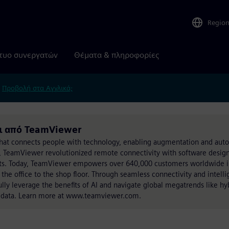
Regio
τυο συνεργατών
Θέματα & πληροφορίες
.
Προβολή στα Αγγλικά;
ι από TeamViewer
hat connects people with technology, enabling augmentation and aut
 TeamViewer revolutionized remote connectivity with software design
ts. Today, TeamViewer empowers over 640,000 customers worldwide i
m the office to the shop floor. Through seamless connectivity and intelli
ly leverage the benefits of AI and navigate global megatrends like hy
ig data. Learn more at www.teamviewer.com.