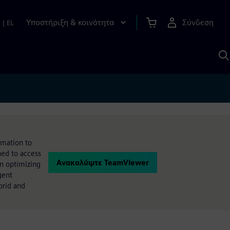
Υποστήριξη & κοινότητα
Σύνδεση
n
|
EL
Α
μ
S
omation to
ed to access
Ανακαλύψτε TeamViewer
n optimizing
gent
brid and