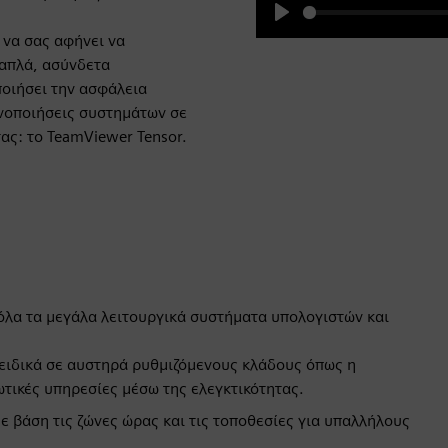
Play
 να σας αφήνει να
λαπλά, ασύνδετα
ποιήσει την ασφάλεια
 ενοποιήσεις συστημάτων σε
ς: το TeamViewer Tensor.
λα τα μεγάλα λειτουργικά συστήματα υπολογιστών και
 ειδικά σε αυστηρά ρυθμιζόμενους κλάδους όπως η
ωτικές υπηρεσίες μέσω της ελεγκτικότητας.
ε βάση τις ζώνες ώρας και τις τοποθεσίες για υπαλλήλους
.