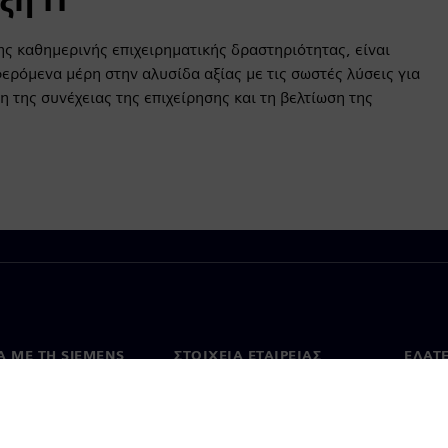
ης καθημερινής επιχειρηματικής δραστηριότητας, είναι
ερόμενα μέρη στην αλυσίδα αξίας με τις σωστές λύσεις για
η της συνέχειας της επιχείρησης και τη βελτίωση της
Ά ΜΕ ΤΗ SIEMENS
ΣΤΟΙΧΕΊΑ ΕΤΑΙΡΕΊΑΣ
ΕΛΆΤ
 με εμάς
Εταιρεία
Επικο
Επενδυτικές σχέσεις
Γραφε