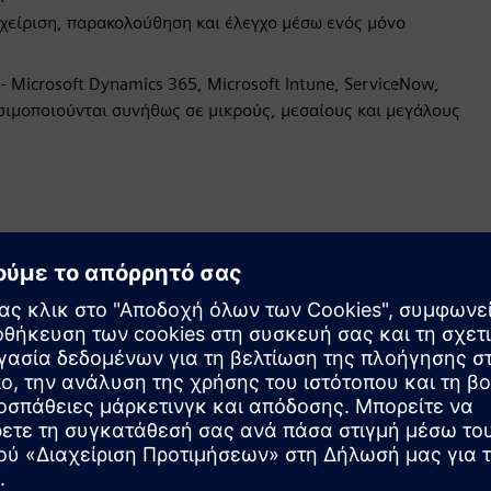
είριση, παρακολούθηση και έλεγχο μέσω ενός μόνο
Microsoft Dynamics 365, Microsoft Intune, ServiceNow,
χρησιμοποιούνται συνήθως σε μικρούς, μεσαίους και μεγάλους
ς