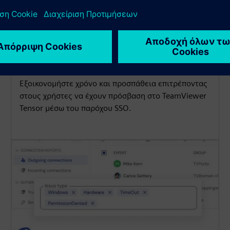
Ενιαία σύνδεση (SSO)
Εξοικονομήστε χρόνο και προσπάθεια επιτρέποντας
στους χρήστες να έχουν πρόσβαση στο TeamViewer
Tensor μέσω του παρόχου SSO.