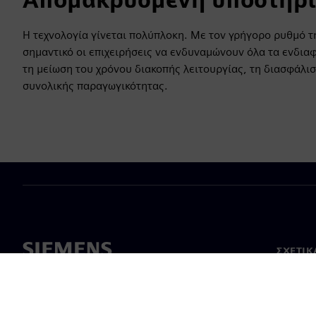
Η τεχνολογία γίνεται πολύπλοκη. Με τον γρήγορο ρυθμό τ
σημαντικό οι επιχειρήσεις να ενδυναμώνουν όλα τα ενδιαφ
τη μείωση του χρόνου διακοπής λειτουργίας, τη διασφάλισ
συνολικής παραγωγικότητας.
ΣΧΕΤΙΚ
Σχετικά
Ηγεσία