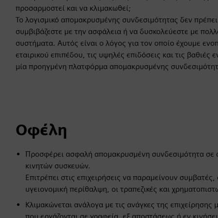
προσαρμοστεί και να κλιμακωθεί;
Το λογισμικό απομακρυσμένης συνδεσιμότητας δεν πρέπει
συμβιβάζεστε με την ασφάλεια ή να δυσκολεύεστε με πολ
συστήματα. Αυτός είναι ο λόγος για τον οποίο έχουμε ενο
εταιρικού επιπέδου, τις υψηλές επιδόσεις και τις βαθιές
μία προηγμένη πλατφόρμα απομακρυσμένης συνδεσιμότητα
Οφέλη
Προσφέρει ασφαλή απομακρυσμένη συνδεσιμότητα σε ό
κινητών συσκευών.
Επιτρέπει στις επιχειρήσεις να παραμείνουν συμβατές,
υγειονομική περίθαλψη, οι τραπεζικές και χρηματοπιστ
Κλιμακώνεται ανάλογα με τις ανάγκες της επιχείρησης μ
που εργάζονται σε γραφεία, εξ αποστάσεως ή εν κινήσει