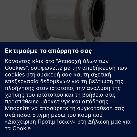
SITRANS FM MAG 3100
Αυτός ο ηλεκτρομαγνητικός αισθητήρας ροής
προσφέρει μια μεγάλη ποικιλία υλικών για
επενδύσεις και ηλεκτρόδια, εξασφαλίζοντας την
ιδανική προσαρμογή για σχεδόν κάθε εφαρμογή
ροής.