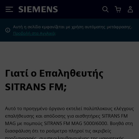
Siemens
Αυτή η σελίδα εμφανίζεται με χρήση αυτόματης μετάφρασης.
Προβολή στα Αγγλικά;
Γιατί ο Επαληθευτής
SITRANS FM;
Αυτό το προηγμένο όργανο εκτελεί πολύπλοκους ελέγχους
επαλήθευσης και απόδοσης για αισθητήρες SITRANS FM
MAG με πομπούς SITRANS FM MAG 5000/6000. Βοηθά στη
διασφάλιση ότι το ροόμετρο πληροί τις ακριβείς
προδιαγραφές, συμπεριλαμβανομένης της μαγνητικής