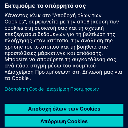
SITRANS FM MAG 6000
Ο SITRANS FM MAG 6000 είναι ένας μεταδότης
βασισμένος σε μικροεπεξεργαστή για απαιτητικές
εφαρμογές που απαιτούν μεγαλύτερη ακρίβεια και
μεγαλύτερη λειτουργικότητα.