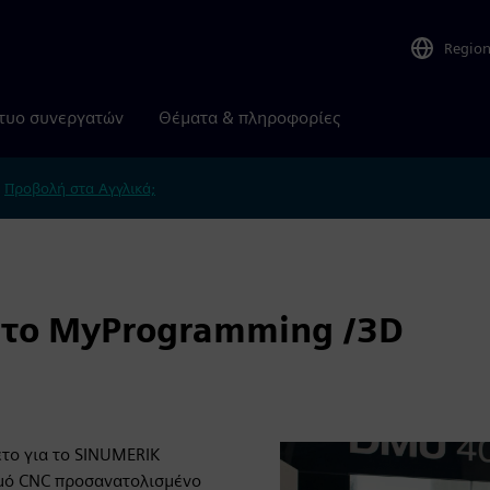
Regio
τυο συνεργατών
Θέματα & πληροφορίες
.
Προβολή στα Αγγλικά;
ε το MyProgramming /3D
το για το SINUMERIK
σμό CNC προσανατολισμένο