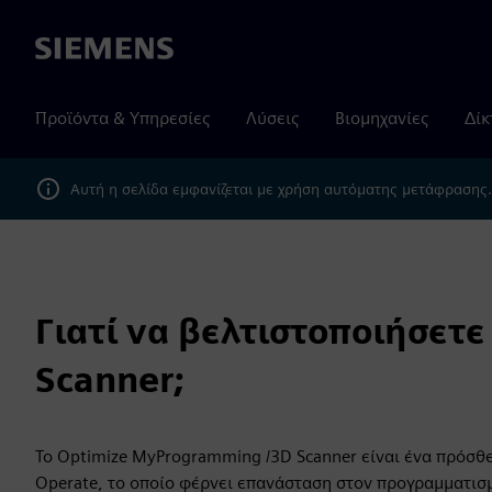
Siemens
Προϊόντα & Υπηρεσίες
Λύσεις
Βιομηχανίες
Δίκ
Αυτή η σελίδα εμφανίζεται με χρήση αυτόματης μετάφρασης
Γιατί να βελτιστοποιήσετ
Scanner;
Το Optimize MyProgramming /3D Scanner είναι ένα πρόσθε
Operate, το οποίο φέρνει επανάσταση στον προγραμματι