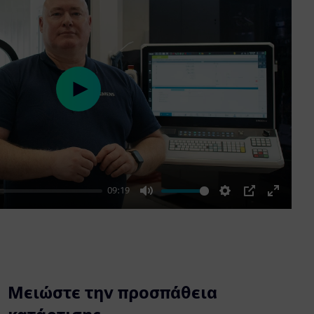
Play
09:19
Mute
Settings
PIP
Enter
fullscre
Μειώστε την προσπάθεια