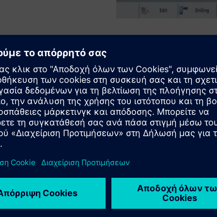
Επωφεληθείτε απ
ανιχνεύσεις χαρ
Δημιουργήστε γρήγορα ένα π
προδιαμορφωμένων κύκλων κα