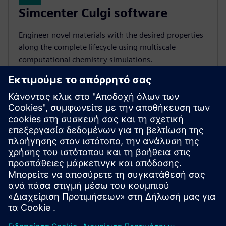
Simcenter Culgi software
Engineer novel materials with the desired properties
along the complete lifecycle using multiscale
computational chemistry simulations.