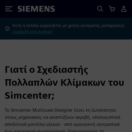
Siemens
Αυτή η σελίδα εμφανίζεται με χρήση αυτόματης μετάφρασης.
Προβολή στα Αγγλικά;
Γιατί ο Σχεδιαστής
Πολλαπλών Κλίμακων του
Simcenter;
Το Simcenter Multiscale Designer δίνει τη δυνατότητα
στους μηχανικούς να αναπτύξουν ακριβή, υπολογιστικά
αποδοτικά μοντέλα υλικών - από ομοιογενή ισοτροπικά
έως ετερογενή ανισοτροπικά. Γεφυρώνοντας τη