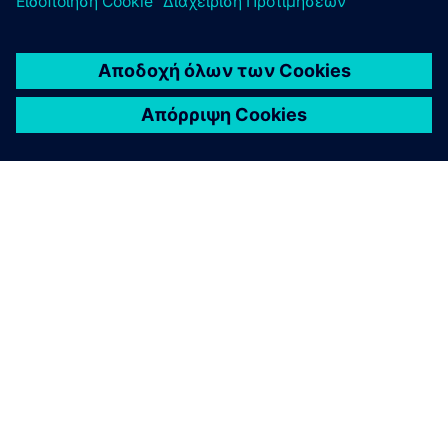
Simcenter Material Data Center
AI-powered material database for managing the
lifecycle of proprietary material data, simulation-
ready solver cards and driving enterprise material
intelligence.