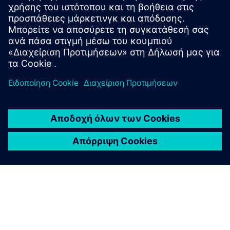
Πληροφορίες Ασφαλείας
Προκειμένου να προστατευθούν τα εργοστάσια, τα
συστήματα, οι μηχανές και τα δίκτυα από απειλές στον
κυβερνοχώρο, είναι απαραίτητο να εφαρμοστεί - και να
διατηρηθεί συνεχώς - μια ολιστική, υπερσύγχρονη έννοια
βιομηχανικής ασφάλειας. Τα προϊόντα και οι λύσεις της
Siemens αποτελούν μόνο ένα στοιχείο μιας τέτοιας
έννοιας. Για περισσότερες πληροφορίες σχετικά με τη
βιομηχανική ασφάλεια, παρακαλώ επισκεφθείτε.
Μάθετε περισσότερα