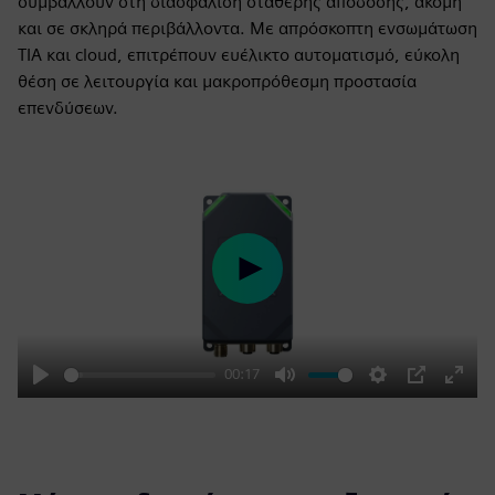
συμβάλλουν στη διασφάλιση σταθερής απόδοσης, ακόμη
και σε σκληρά περιβάλλοντα. Με απρόσκοπτη ενσωμάτωση
TIA και cloud, επιτρέπουν ευέλικτο αυτοματισμό, εύκολη
θέση σε λειτουργία και μακροπρόθεσμη προστασία
επενδύσεων.
Play
00:17
Play
Mute
Settings
PIP
Enter
fulls