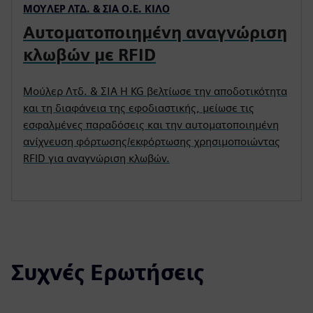
ΜΟΎΛΕΡ ΛΤΔ. & ΣΙΑ Ο.Ε. ΚΙΛΌ
Αυτοματοποιημένη αναγνώριση
κλωβών με RFID
Μούλερ Λτδ. & ΣΙΑ Η KG βελτίωσε την αποδοτικότητα
και τη διαφάνεια της εφοδιαστικής, μείωσε τις
εσφαλμένες παραδόσεις και την αυτοματοποιημένη
ανίχνευση φόρτωσης/εκφόρτωσης χρησιμοποιώντας
RFID για αναγνώριση κλωβών.
Συχνές Ερωτήσεις