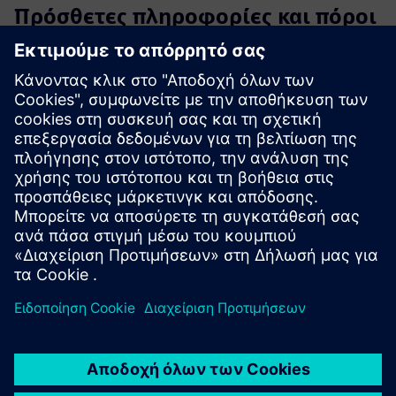
Πρόσθετες πληροφορίες και πόροι
Δικτυακός τόπος Santon Circuit Breaker Services B.V.
SENTRON Powercenter 3000 — η διαφανής διανομή
ισχύος γίνεται απλή
Επισκόπηση περίπτωσης χρήσης - Santon Retrofit
Προαπαιτούμενα
Επικοινωνία Profinet/Modbus TCP
SENTRON 3WA ACB με ηλεκτρονική μονάδα εκκίνησης
ETU600