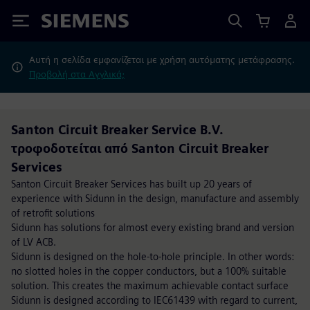
Siemens
Αυτή η σελίδα εμφανίζεται με χρήση αυτόματης μετάφρασης.
Προβολή στα Αγγλικά;
Santon Circuit Breaker Service B.V.
τροφοδοτείται από Santon Circuit Breaker
Services
Santon Circuit Breaker Services has built up 20 years of
experience with Sidunn in the design, manufacture and assembly
of retrofit solutions
Sidunn has solutions for almost every existing brand and version
of LV ACB.
Sidunn is designed on the hole-to-hole principle. In other words:
no slotted holes in the copper conductors, but a 100% suitable
solution. This creates the maximum achievable contact surface
Sidunn is designed according to IEC61439 with regard to current,