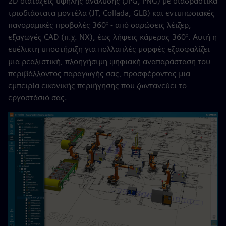
2D διατάξεις υψηλής ανάλυσης (JPG, PNG) με διαδραστικά
τρισδιάστατα μοντέλα (JT, Collada, GLB) και εντυπωσιακές
πανοραμικές προβολές 360° - από σαρώσεις λέιζερ,
εξαγωγές CAD (π.χ. NX), έως λήψεις κάμερας 360°. Αυτή η
ευέλικτη υποστήριξη για πολλαπλές μορφές εξασφαλίζει
μια ρεαλιστική, πλοηγήσιμη ψηφιακή αναπαράσταση του
περιβάλλοντος παραγωγής σας, προσφέροντας μια
εμπειρία εικονικής περιήγησης που ζωντανεύει το
εργοστάσιό σας.