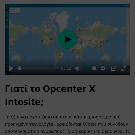
Play
03:23
Play
Mute
Settings
PIP
Enter
fulls
Γιατί το Opcenter X
Intosite;
Τα έξυπνα εργοστάσια απαιτούν κάτι περισσότερο από
προηγμένη τεχνολογία - χρειάζονται λύσεις που συνδέουν
αποτελεσματικά ανθρώπους, διαδικασίες και δεδομένα. Το