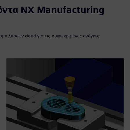
όντα NX Manufacturing
σμα λύσεων cloud για τις συγκεκριμένες ανάγκες