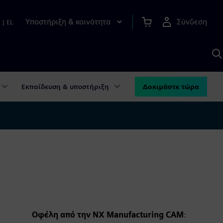
Υποστήριξη & κοινότητα
Σύνδεση
n
|
EL
Α
μ
S
Εκπαίδευση & υποστήριξη
Δοκιμάστε τώρα
Οφέλη από την NX Manufacturing CAM
: