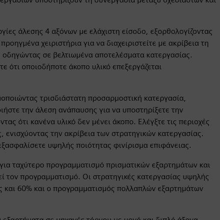
ργίες άλεσης 4 αξόνων με ελάχιστη είσοδο, εξορθολογίζοντας
προηγμένα χειριστήρια για να διαχειριστείτε με ακρίβεια τη
, οδηγώντας σε βελτιωμένα αποτελέσματα κατεργασίας.
ε ότι οποιοδήποτε άκοπο υλικό επεξεργάζεται
μοποιώντας τρισδιάστατη προσαρμοστική κατεργασία,
ιήστε την άλεση ανάπαυσης για να υποστηρίξετε την
ας ότι κανένα υλικό δεν μένει άκοπο. Ελέγξτε τις περιοχές
 ενισχύοντας την ακρίβεια των στρατηγικών κατεργασίας.
εξασφαλίσετε υψηλής ποιότητας φινίρισμα επιφάνειας.
για ταχύτερο προγραμματισμό πρισματικών εξαρτημάτων και
εί τον προγραμματισμό. Οι στρατηγικές κατεργασίας υψηλής
ς και 60% και ο προγραμματισμός πολλαπλών εξαρτημάτων
 εξαρτήματα σε μηχανές τόρνου με μονό και διπλό άξονα