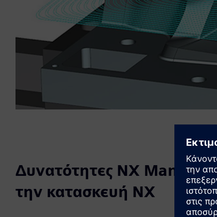
Δυνατότητες NX Manufact
την κατασκευή NX