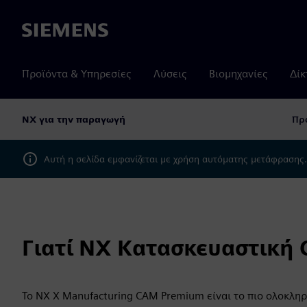
Siemens
Προϊόντα & Υπηρεσίες
Λύσεις
Βιομηχανίες
Δίκ
NX για την παραγωγή
Πρ
Αυτή η σελίδα εμφανίζεται με χρήση αυτόματης μετάφρασης
Γιατί NX Κατασκευαστική
Το NX X Manufacturing CAM Premium είναι το πιο ολοκληρ