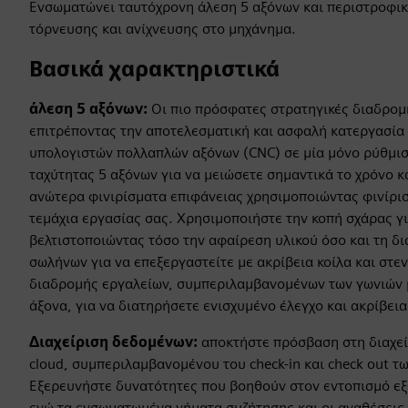
Ενσωματώνει ταυτόχρονη άλεση 5 αξόνων και περιστροφική
τόρνευσης και ανίχνευσης στο μηχάνημα.
Βασικά χαρακτηριστικά
άλεση 5 αξόνων:
Οι πιο πρόσφατες στρατηγικές διαδρομ
επιτρέποντας την αποτελεσματική και ασφαλή κατεργασία
υπολογιστών πολλαπλών αξόνων (CNC) σε μία μόνο ρύθμισ
ταχύτητας 5 αξόνων για να μειώσετε σημαντικά το χρόνο κ
ανώτερα φινιρίσματα επιφάνειας χρησιμοποιώντας φινίρι
τεμάχια εργασίας σας. Χρησιμοποιήστε την κοπή σχάρας γ
βελτιστοποιώντας τόσο την αφαίρεση υλικού όσο και τη δι
σωλήνων για να επεξεργαστείτε με ακρίβεια κοίλα και στε
διαδρομής εργαλείων, συμπεριλαμβανομένων των γωνιών 
άξονα, για να διατηρήσετε ενισχυμένο έλεγχο και ακρίβεια 
Διαχείριση δεδομένων:
αποκτήστε πρόσβαση στη διαχεί
cloud, συμπεριλαμβανομένου του check-in και check out 
Εξερευνήστε δυνατότητες που βοηθούν στον εντοπισμό ε
ενώ τα ενσωματωμένα νήματα συζήτησης και οι αναθέσεις