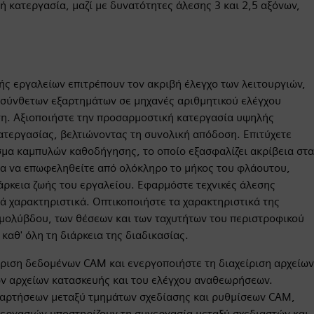
 κατεργασία, μαζί με δυνατότητες άλεσης 3 και 2,5 αξόνων,
ής εργαλείων επιτρέπουν τον ακριβή έλεγχο των λειτουργιών,
 σύνθετων εξαρτημάτων σε μηχανές αριθμητικού ελέγχου
η. Αξιοποιήστε την προσαρμοστική κατεργασία υψηλής
ατεργασίας, βελτιώνοντας τη συνολική απόδοση. Επιτύχετε
σμα καμπυλών καθοδήγησης, το οποίο εξασφαλίζει ακρίβεια στα
ια να επωφεληθείτε από ολόκληρο το μήκος του φλάουτου,
άρκεια ζωής του εργαλείου. Εφαρμόστε τεχνικές άλεσης
νά χαρακτηριστικά. Οπτικοποιήστε τα χαρακτηριστικά της
μολύβδου, των θέσεων και των ταχυτήτων του περιστροφικού
καθ' όλη τη διάρκεια της διαδικασίας.
ριση δεδομένων CAM και ενεργοποιήστε τη διαχείριση αρχείων
των αρχείων κατασκευής και του ελέγχου αναθεωρήσεων.
ξαρτήσεων μεταξύ τμημάτων σχεδίασης και ρυθμίσεων CAM,
 εργασιών υποστηρίζουν τη συνεργασία μεταξύ σχεδιαστών και