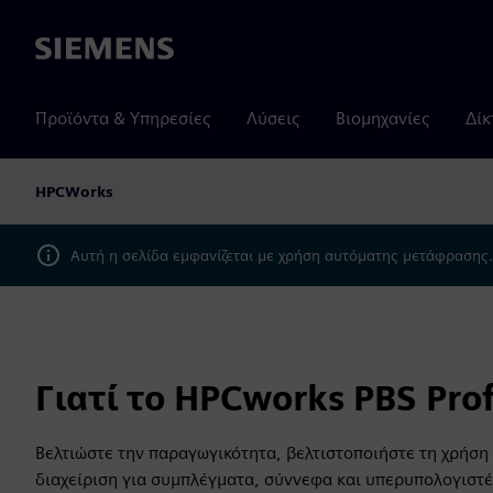
Siemens
Προϊόντα & Υπηρεσίες
Λύσεις
Βιομηχανίες
Δίκ
HPCWorks
Αυτή η σελίδα εμφανίζεται με χρήση αυτόματης μετάφρασης
Γιατί το HPCworks PBS Prof
Βελτιώστε την παραγωγικότητα, βελτιστοποιήστε τη χρήση
διαχείριση για συμπλέγματα, σύννεφα και υπερυπολογιστ