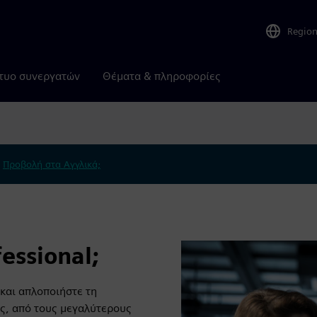
Regio
τυο συνεργατών
Θέματα & πληροφορίες
.
Προβολή στα Αγγλικά;
essional;
 και απλοποιήστε τη
ές, από τους μεγαλύτερους