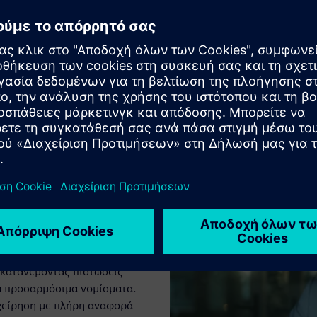
γχος κόστους
ιχείρησή σας - εσωτερικές
- κατανέμοντας πιστώσεις
α προσαρμόσιμα νομίσματα.
χείρηση με πλήρη αναφορά