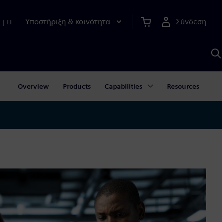
Υποστήριξη & κοινότητα
Σύνδεση
n
|
EL
Α
μ
S
Overview
Products
Capabilities
Resources