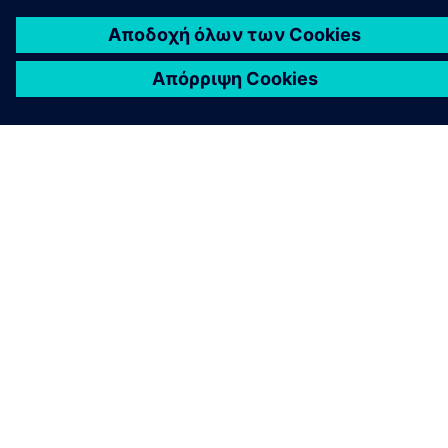
ΣΧΕΤΙΚΆ ΜΕ ΤΗ SIEMENS
ΣΤΟΙΧΕΊΑ ΕΤΑΙΡΕΊΑΣ
ΕΛΆΤΕ ΣΕ ΕΠΑΦΉ
ΚΑΡΙΈΡΑ
©
Siemens
2026
Εταιρικές πληροφορίες
Ειδοποίηση απορρήτου