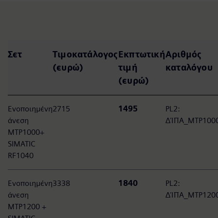
Σετ
Τιμοκατάλογος
Εκπτωτική
Αριθμός
(ευρώ)
τιμή
καταλόγου
(ευρώ)
Ενοποιημένη
2715
1495
PL2:
άνεση
ΔΊΠΑ_MTP100
MTP1000+
SIMATIC
RF1040
Ενοποιημένη
3338
1840
PL2:
άνεση
ΔΊΠΑ_MTP120
MTP1200 +