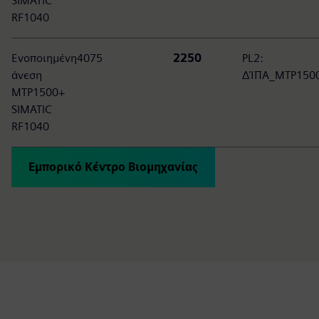
SIMATIC
RF1040
Ενοποιημένη
4075
2250
PL2:
άνεση
ΔΊΠΑ_MTP150
MTP1500+
SIMATIC
RF1040
Εμπορικό Κέντρο Βιομηχανίας