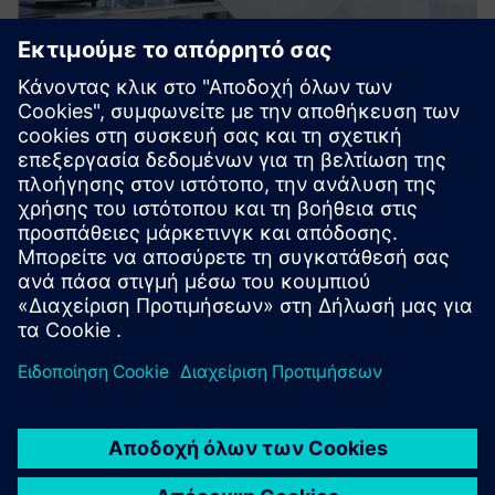
gPROMS FormulatedProducts
gPROMS FormulatedProducts is Siemens' modeling
platform for the integrated digital design of robust
formulated products and their manufacturing
processes.