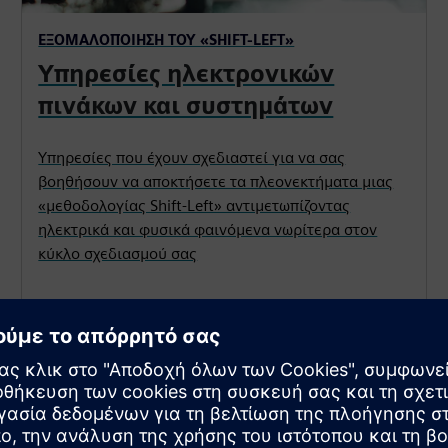
ΕΞΟΜΑΛΟΠΟΊΗΣΗ ΤΟΥ «SHIFT-LEFT»
Υπηρεσίες ηλεκτρονικών
πινάκων και συστημάτων
Υπηρεσίες που έχουν σχεδιαστεί για να σας
βοηθήσουν να αποκτήσετε τα πλεονεκτήματα μιας
«μεθοδολογίας Shift-Left» αντιμετωπίζοντας
ηλεκτρικά και φυσικά φαινόμενα νωρίτερα στον
κύκλο σχεδιασμού σας