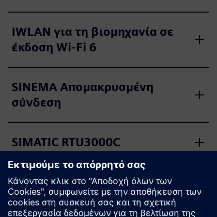
IWLAN για τη βιομηχανία σε
έκδοση Wi-Fi 6
SINEMA Απομακρυσμένη
σύνδεση
SIMATIC RTU3000C
SIMATIC RF600