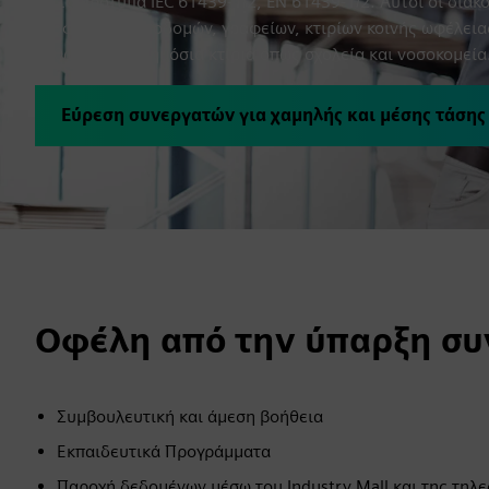
με τα πρότυπα IEC 61439-1/2, EN 61439-1/2. Αυτοί οι διακ
τροφοδοσία υποδομών, γραφείων, κτιρίων κοινής ωφέλειας
καθώς και σε δημόσια κτίρια όπως σχολεία και νοσοκομεία
Εύρεση συνεργατών για χαμηλής και μέσης τάσης
Οφέλη από την ύπαρξη συ
Συμβουλευτική και άμεση βοήθεια
Εκπαιδευτικά Προγράμματα
Παροχή δεδομένων μέσω του Industry Mall και της τηλ