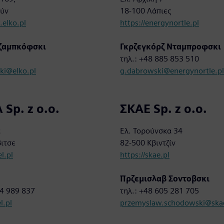
ούν
18-100 Λάπιες
.elko.pl
https://energynortle.pl
ρζαμπκόφσκι
Γκρζεγκόρζ Νταμπροφσκι
3
τηλ.: +48 885 853 510
ki@elko.pl
g.dabrowski@energynortle.pl
Sp. z ο.ο.
ΣΚΑΕ Sp. z ο.ο.
α
Ελ. Τορούνσκα 34
βιτσε
82-500 Κβιντζίν
l.pl
https://skae.pl
Πρζεμισλαβ Σοντοβσκι
04 989 837
τηλ.: +48 605 281 705
.pl
przemyslaw.schodowski@skae