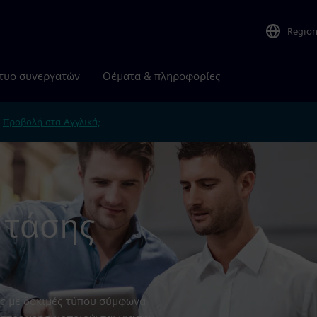
Regio
τυο συνεργατών
Θέματα & πληροφορίες
.
Προβολή στα Αγγλικά;
 τάσης
ης με δοκιμές τύπου σύμφωνα