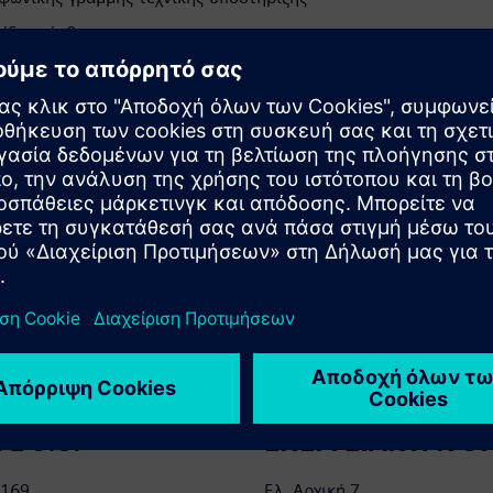
ίδιο σέρβις
ο συνεργάτη σας
ς της Siemens στην Ισπανία για προϊόντα χαμηλής τάσης:
 z ο.ο.
ΕΝΕΡΓΕΙΑΚΉ ΝΌ
 169,
Ελ. Αρχική 7