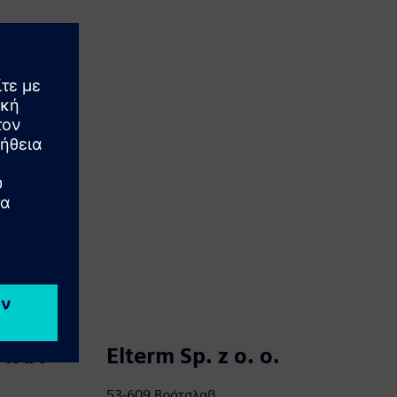
ΡΤΛΑ
Elterm Sp. z o. ο.
53-609 Βρότσλαβ