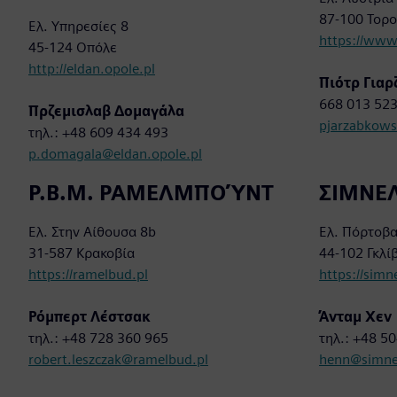
87-100 Τορ
Ελ. Υπηρεσίες 8
https://www
45-124 Οπόλε
http://eldan.opole.pl
Πιότρ Για
668 013 52
Πρζεμισλαβ Δομαγάλα
pjarzabkows
τηλ.: +48 609 434 493
p.domagala@eldan.opole.pl
P.B.M. ΡΑΜΕΛΜΠΟΎΝΤ
ΣΙΜΝΕΛ 
Ελ. Στην Αίθουσα 8b
Ελ. Πόρτοβ
31-587 Κρακοβία
44-102 Γκλί
https://ramelbud.pl
https://simne
Ρόμπερτ Λέστσακ
Άνταμ Χεν
τηλ.: +48 728 360 965
τηλ.: +48 5
robert.leszczak@ramelbud.pl
henn@simnel