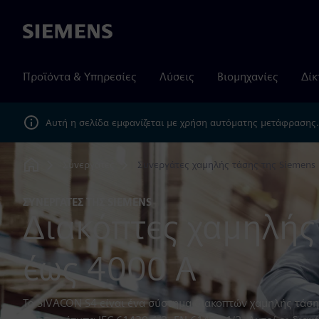
Siemens
Προϊόντα & Υπηρεσίες
Λύσεις
Βιομηχανίες
Δίκ
Αυτή η σελίδα εμφανίζεται με χρήση αυτόματης μετάφρασης
Συνεργάτες
Συνεργάτες χαμηλής τάσης της Siemens
Home
ΣΥΝΕΡΓΆΤΕΣ ΤΗΣ SIEMENS
Διακόπτες χαμηλής
έως 4000 A
Το SIVACON S4 είναι ένα σύστημα διακοπτών χαμηλής τάσ