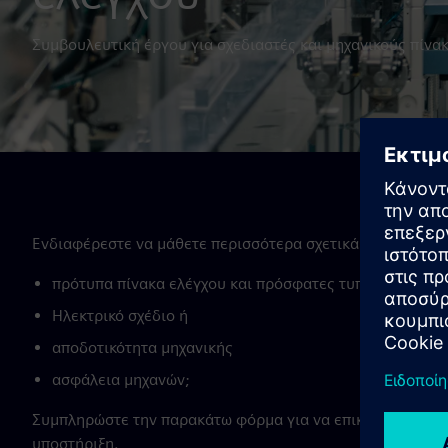
Συμβουλευτική έργου για σχεδιαστές και μηχανικούς πίνα
Ενδιαφέρεστε να μάθετε περισσότερα σχετικά με:
πρότυπα πίνακα ελέγχου και πρόσφατες τυποποιημένες
Ηλεκτρικό σχέδιο ή
αποδοτικότητα μηχανικής
ασφάλεια μηχανών;
Συμπληρώστε την παρακάτω φόρμα για να επικοινωνήσετε μ
υποστήριξη.