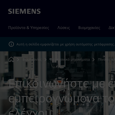
Siemens
Προϊόντα & Υπηρεσίες
Λύσεις
Βιομηχανίες
Δίκ
Αυτή η σελίδα εμφανίζεται με χρήση αυτόματης μετάφρασης
Βιομηχανίες
Βιομηχανικά μηχανήματα
Πίνακες ε
Home
Επικοινωνήστε με 
εμπειρογνώμονα το
ελέγχου