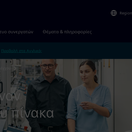
Regio
τυο συνεργατών
Θέματα & πληροφορίες
.
Προβολή στα Αγγλικά;
λέγχου
Επικοινωνία
έναν
υ πίνακα