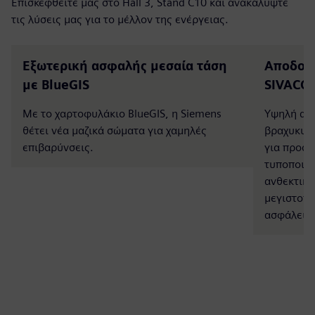
Επισκεφθείτε μας στο Hall 3, Stand C10 και ανακαλύψτε
τις λύσεις μας για το μέλλον της ενέργειας.
Εξωτερική ασφαλής μεσαία τάση
Αποδοτι
με BlueGIS
SIVACO
Με το χαρτοφυλάκιο BlueGIS, η Siemens
Υψηλή αντ
θέτει νέα μαζικά σώματα για χαμηλές
βραχυκυκ
επιβαρύνσεις.
για προσα
τυποποιημ
ανθεκτικέ
μεγιστοποι
ασφάλεια