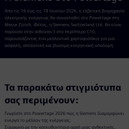
Από τις 16 έως τις 18 Ιουνίου 2026, η ελβετική βιομηχανία
ηλεκτρικής ενέργειας θα συναντηθεί στο Powertage στη
Messe Zürich. Φέτος, η Siemens Switzerland Ltd. θα είναι
παρούσα στην αίθουσα 3 στο περίπτερο C10,
παρουσιάζοντας ένα μελλοντικό χαρτοφυλάκιο για μια
ασφαλή, αποδοτική και βιώσιμη ενεργειακή υποδομή.
Τα παρακάτω στιγμιότυπα
σας περιμένουν:
Γνωρίστε στο Powertage 2026 πώς η Siemens διαμορφώνει
ενεργά το μέλλον της ενέργειας.
Σύμφωνα με την κατευθυντήρια αρχή μιας ανθεκτικής,