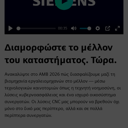
Play
00:35
Play
Mute
Settings
PIP
Enter
fulls
Διαμορφώστε το μέλλον
του καταστήματος. Τώρα.
Ανακαλύψτε στο AMB 2026 πώς διασφαλίζουμε μαζί τη
βιομηχανία εργαλειομηχανών στο μέλλον — μέσω
τεχνολογικών καινοτομιών όπως η τεχνητή νοημοσύνη, οι
λύσεις κυβερνοασφάλειας και ένα ισχυρό οικοσύστημα
συνεργατών. Οι λύσεις CNC μας μπορούν να βρεθούν όχι
μόνο στο δικό μας περίπτερο, αλλά και σε πολλά
περίπτερα συνεργατών.