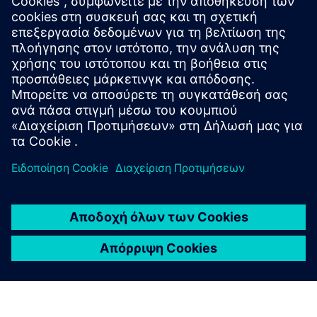
SINUMERIK πυξίδα μηχανών
Μάθετε ποιες μηχανές SINUMERIK CNC θα εκτεθούν
στην έκθεση.
Ανακαλύψτε τον κόσμο των μηχανών SINUMERIK