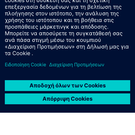
smartengine by wtec is an IP-based low-voltage lighting &
multisensor system that creates a real-time digital
backbone for buildings. It enables occupancy-driven energy
optimization, best-in-class lighting control, RTLS, plus
seam...
Μάθετε περισσότερα