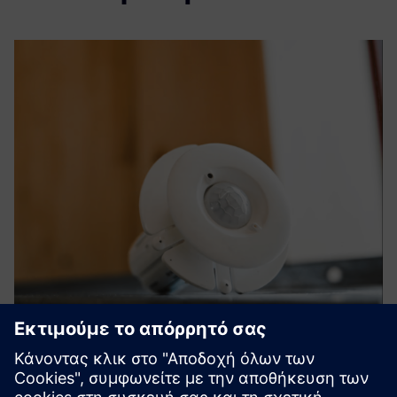
smartengine wtec: Building Data
Backbone & Lighting Control