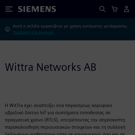
Siemens
Αυτή η σελίδα εμφανίζεται με χρήση αυτόματης μετάφρασης.
Προβολή στα Αγγλικά;
Wittra Networks AB
Η WitTra έχει αναπτύξει ένα παγκοσμίως κορυφαίο
υβριδικό δίκτυο IoT για συστήματα τοποθεσίας σε
πραγματικό χρόνο (RTLS), επιτρέποντας την απρόσκοπτη
παρακολούθηση περιουσιακών στοιχείων και τη συλλογή
δεδομένων αισθητήρων τόσο σε εσωτερικούς όσο και σε