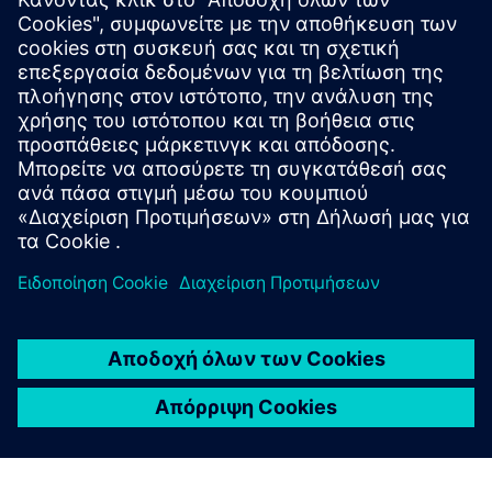
WiTTRA Click-ons and Accessories
Διατίθεται μια σειρά αισθητήρων Click-On και διεπαφών
αισθητήρων, παρέχοντας τη δυνατότητα προσθήκης
απεριόριστης γκάμας αισθητήρων βιομηχανικής ποιότητας
είτε από τους WiTtra είτε από προμηθευτές αισθητήρων
από έτοιμους κατασκευα...
Μάθετε περισσότερα