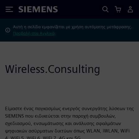
Siemens
Αυτή η σελίδα εμφανίζεται με χρήση αυτόματης μετάφρασης.
Προβολή στα Αγγλικά;
Wireless.Consulting
Είμαστε ένας παγκοσμίως ενεργός συνεργάτης λύσεων της
SIEMENS που ειδικεύεται στην παροχή συμβουλών,
σχεδιασμού, ενσωμάτωσης και ανάλυσης σφαλμάτων
ψηφιακών ασύρματων δικτύων όπως WLAN, iWLAN, WiFi
4, WiFi 5, WiFi 6, WiFi 7, 4G και 5G.