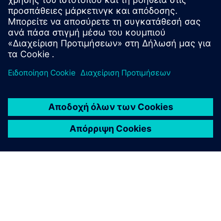
Managing software test infrastructure, including
simulations, and...
Μάθετε περισσότερα