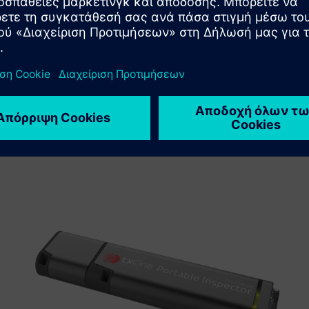
μια νέα λύση για πελάτη μέσω της ενσωμάτωσης του
προϊόντος Siemens Xcelerator με το δικό του προϊόν