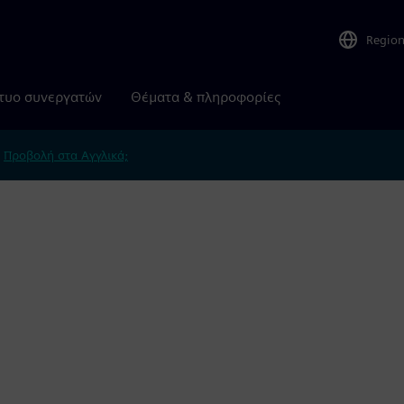
Regio
τυο συνεργατών
Θέματα & πληροφορίες
.
Προβολή στα Αγγλικά;