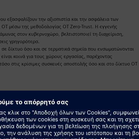
υ εξασφαλίζουν την αξιοπιστία και την ασφάλεια των
 OT μέσω της μεθοδολογίας OT Zero-Trust. Η εγγενής
άμυνας στον κυβερνοχώρο, βελτιστοποιεί τη διαχείριση,
ήσεις γρηγορότερα.
 σε δίκτυο όσο και σε τερματικά σημεία που ενσωματώνονται
υ είναι κοινά για τους χώρους εργασίας, παρέχοντας
όσο στις κρίσιμες συσκευές αποστολής όσο και στο δίκτυο OT
Κίνηση
Build
Επεκτείνει ή βασίζεται σε ένα προϊόν/λύση Siemens
Xcelerator δημιουργώντας ένα νέο προϊόν ή δημιουργεί