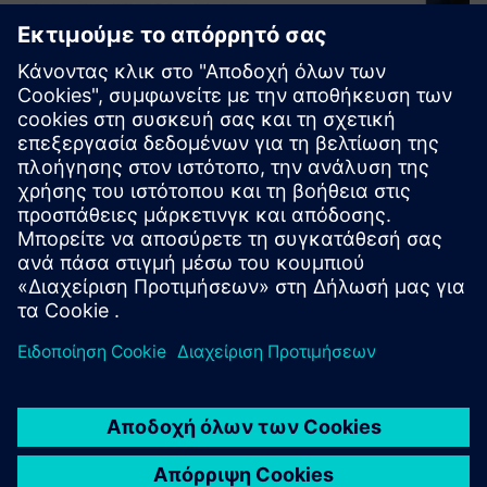
ISO 42001: AI Management,
Advisory & Certification
ISO 42001 is an international standard for AI management
systems, defining requirements for responsible and
trustworthy use of AI. It enables organizations to
implement governance, risk management, and continuous
improvement proce...
Μάθετε περισσότερα