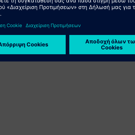
προϊόντος Siemens Xcelerator με το δικό του προϊόν