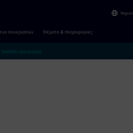
Regio
τυο συνεργατών
Θέματα & πληροφορίες
.
Προβολή στα Αγγλικά;