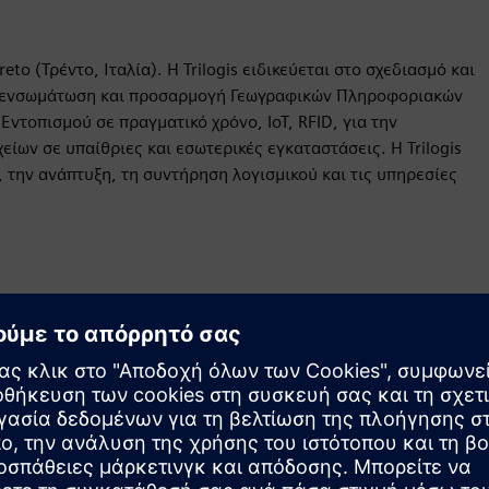
to (Τρέντο, Ιταλία). Η Trilogis ειδικεύεται στο σχεδιασμό και
ν ενσωμάτωση και προσαρμογή Γεωγραφικών Πληροφοριακών
τοπισμού σε πραγματικό χρόνο, IoT, RFID, για την
ων σε υπαίθριες και εσωτερικές εγκαταστάσεις. Η Trilogis
, την ανάπτυξη, τη συντήρηση λογισμικού και τις υπηρεσίες
Κίνηση
Build
Επεκτείνει ή βασίζεται σε ένα προϊόν/λύση Siemens
Xcelerator δημιουργώντας ένα νέο προϊόν ή δημιουργεί
μια νέα λύση για πελάτη μέσω της ενσωμάτωσης του